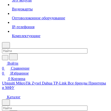
SFP модули
Видеокарты
Оптоволоконное оборудование
IP-телефония
Комплектующие
Войти
0
Сравнение
0
Избранное
0
Корзина
Ubiquiti
MikroTik
Zyxel
Dahua
TP-Link
Все бренды
Принтеры
и МФУ
Каталог